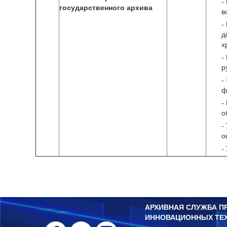
-
государственного архива
в
-
д
х
-
р
-
ф
-
о
-
о
-
АРХИВНАЯ СЛУЖБА П
ИННОВАЦИОННЫХ ТЕ