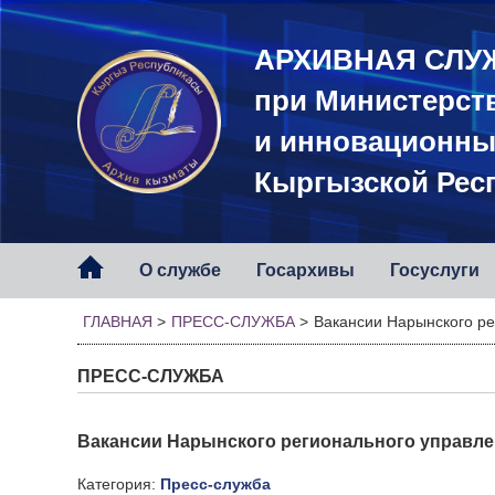
АРХИВНАЯ СЛУ
при Министерст
и инновационны
Кыргызской Рес
О службе
Госархивы
Госуслуги
ГЛАВНАЯ
>
ПРЕСС-СЛУЖБА
>
Вакансии Нарынского ре
ПРЕСС-СЛУЖБА
Вакансии Нарынского регионального управл
Категория:
Пресс-служба