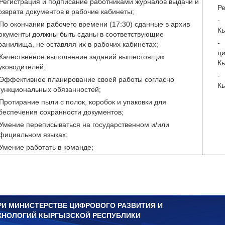
 Регистрация и подписание работниками журналов выдачи и
Ре
озврата документов в рабочие кабинеты;
-
 По окончании рабочего времени (17:30) сданные в архив
Кы
окументы должны быть сданы в соответствующие
-
ранилища, не оставляя их в рабочих кабинетах;
ц
 Качественное выполнение заданий вышестоящих
Кы
уководителей;
-
 Эффективное планирование своей работы согласно
Кы
ункциональных обязанностей;
 Протирание пыли с полок, коробок и упаковки для
беспечения сохранности документов;
 Умение переписываться на государственном и/или
фициальном языках;
 Умение работать в команде;
РИ МИНИСТЕРСТВЕ ЦИФРОВОГО РАЗВИТИЯ И
ХНОЛОГИЙ КЫРГЫЗСКОЙ РЕСПУБЛИКИ