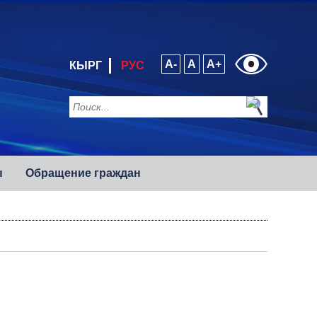
A-
A
A+
КЫРГ
РУС
ы
Обращение граждан