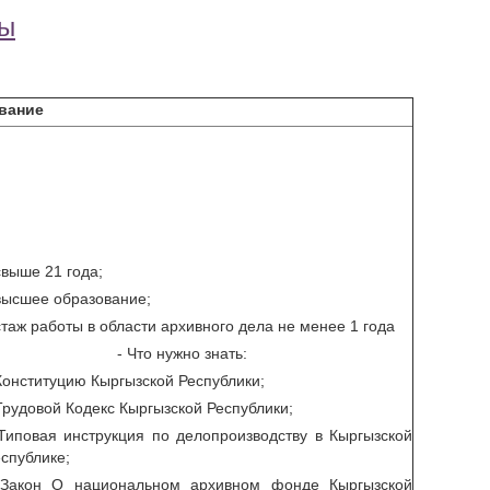
бы
вание
свыше 21 года;
высшее образование;
стаж работы в области архивного дела не менее 1 года
- Что нужно знать:
Конституцию Кыргызской Республики;
Трудовой Кодекс Кыргызской Республики;
Типовая инструкция по делопроизводству в Кыргызской
спублике;
 Закон О национальном архивном фонде Кыргызской