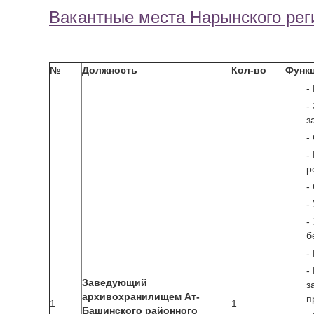
Вакантные места Нарынского рег
№
Должность
Кол-во
Функ
-
-
з
-
-
р
-
-
-
б
-
-
Заведующий
з
архивохранилищем Ат-
п
1
1
Башинского районного