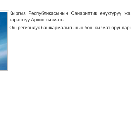
Кыргыз Республикасынын Санариптик өнүктүрүү жа
караштуу Архив кызматы
Ош региондук башкармалыгынын бош кызмат орундары