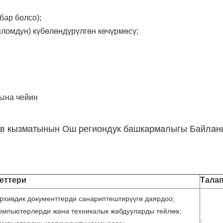
бар болсо);
пломдун) күбөлөндүрүлгөн көчүрмөсү;
ына чейин
ив кызматынын Ош региондук башкармалыгы Байланыш
еттери
Тала
Архивдик документтерди санариптештирүүгө даярдоо;
компьютерлерди жана техникалык жабдууларды тейлөө;