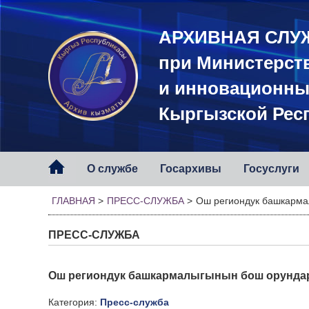
АРХИВНАЯ СЛУ
при Министерст
и инновационны
Кыргызской Рес
О службе
Госархивы
Госуслуги
ГЛАВНАЯ
>
ПРЕСС-СЛУЖБА
>
Ош региондук башкарм
ПРЕСС-СЛУЖБА
Ош региондук башкармалыгынын бош орунд
Категория:
Пресс-служба