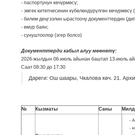
- паспортунун көчүрмөсү;
- эмгек китепчесинин күбөлөндүрүлгөн көчүрмөсү (
- билим деңгээлин ырастоочу документтердин (ди
- өмүр баян;
- сунуштоолор (эгер болсо)
Документтерди кабыл алуу мөөнөтү:
2026-жылдын 06-июль айынан баштап 13-июль ай
Саат 08:30 до 17:30
Дареги: Ош шаары, Чкалова көч. 21. Арх
№
Кызматы
Саны
Милд
- 
- 