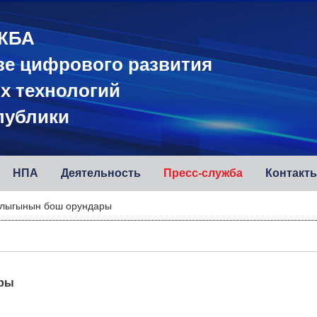
ЖБА
ве цифрового развития
х технологий
публики
НПА
Деятельность
Пресс-служба
Контакт
алыгынын бош орундары
ары