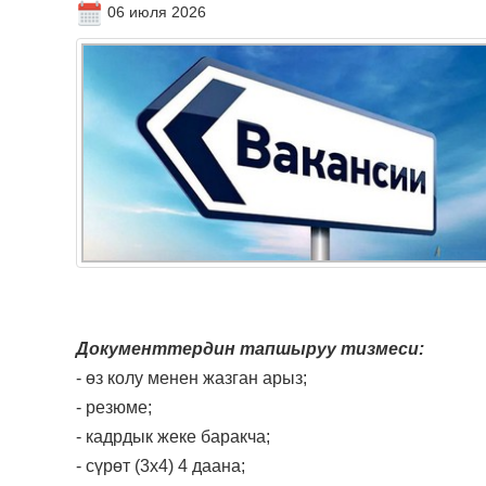
06 июля 2026
Документтердин тапшыруу тизмеси:
- өз колу менен жазган арыз;
- резюме;
- кадрдык жеке баракча;
- сүрөт (3х4) 4 даана;