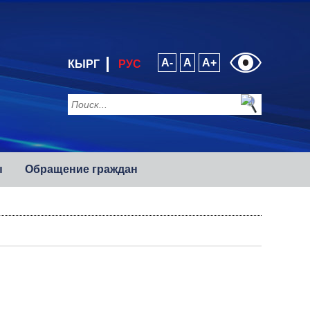
A-
A
A+
КЫРГ
РУС
ы
Обращение граждан