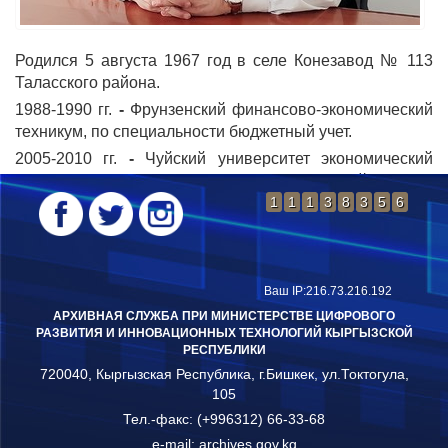
Родился 5 августа 1967 год в селе Конезавод № 113
Таласского района.
1988-1990 гг.
-
Фрунзенский финансово-экономический
техникум, по специальности бюджетный учет.
2005-2010 гг.
-
Чуйский университет экономический
факультет, по специальности бухгалтерский учет и
аудит.
1
1
1
3
8
3
5
6
Подробнее...
Ваш IP:216.73.216.192
АРХИВНАЯ СЛУЖБА ПРИ МИНИСТЕРСТВЕ ЦИФРОВОГО
РАЗВИТИЯ И ИННОВАЦИОННЫХ ТЕХНОЛОГИЙ КЫРГЫЗСКОЙ
РЕСПУБЛИКИ
720040, Кыргызская Республика, г.Бишкек, ул.Токтогула,
105
Тел.-факс: (+996312) 66-33-68
e-mail:
archives.gov.kg