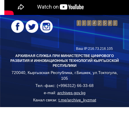
1
1
1
4
2
5
8
1
Ваш IP:216.73.216.105
АРХИВНАЯ СЛУЖБА ПРИ МИНИСТЕРСТВЕ ЦИФРОВОГО
РАЗВИТИЯ И ИННОВАЦИОННЫХ ТЕХНОЛОГИЙ КЫРГЫЗСКОЙ
РЕСПУБЛИКИ
720040, Кыргызская Республика, г.Бишкек, ул.Токтогула,
105
Тел.-факс: (+996312) 66-33-68
e-mail:
archives.gov.kg
Канал связи:
t.me/archive_kyzmat