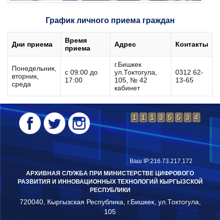
График личного приема граждан
Время
Дни приема
Адрес
Контакты
приема
г.Бишкек
Понедельник,
с 09:00 до
ул.Токтогула,
0312 62-
вторник,
17:00
105, № 42
13-65
среда
кабинет
1
1
1
3
5
5
3
4
Подробнее...
Ваш IP:216.73.217.172
АРХИВНАЯ СЛУЖБА ПРИ МИНИСТЕРСТВЕ ЦИФРОВОГО
РАЗВИТИЯ И ИННОВАЦИОННЫХ ТЕХНОЛОГИЙ КЫРГЫЗСКОЙ
РЕСПУБЛИКИ
720040, Кыргызская Республика, г.Бишкек, ул.Токтогула,
105