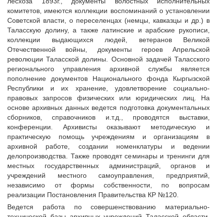
лесхоза 1893г., документы волостных исполнительных
комитетов, имеются коллекции воспоминаний о установлении
Советской власти, о переселенцах (немцы, кавказцы и др.) в
Таласскую долину, а также латинские и арабские рукописи,
коллекции выдающихся людей, ветеранов Великой
Отечественной войны, документы героев Апрельской
революции Таласской долины. Основной задачей Таласского
регионального управления архивной службы является
пополнение документов Национального фонда Кыргызской
Республики и их хранение, удовлетворение социально-
правовых запросов физических или юридических лиц. На
основе архивных данных ведется подготовка документальных
сборников, справочников и.т.д., проводятся выставки,
конференции. Архивисты оказывают методическую и
практическую помощь учреждениям и организациям в
архивной работе, создании номенклатуры и ведении
делопроизводства. Также проводят семинары и тренинги для
местных государственных администраций, органов и
учреждений местного самоуправления, предприятий,
независимо от формы собственности, по вопросам
реализации Постановления Правительства КР №120.
Ведется работа по совершенствованию материально-
технической базы архивных учреждений Таласской области.