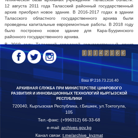
12 августа 2011 года Таласский районный государственный
архив приобрел новое здание. В 2016-2017 годах в здании
Таласского областного государственного архива были
проведены капитальные евроремонтные работы. В 2018 году
было построено новое здание для Кара-Бууринского
районного государственного архива.
В 2019 году Таласский городской государственный архив
приобрел новое здание, в 2023 году началось строительство
1
1
1
4
2
1
6
6
дополнительного хранилища и капитальный ремонт старого
здания Таласского городского и Бакай-Атинского районного
государственных архивов.
Ваш IP:216.73.216.40
АРХИВНАЯ СЛУЖБА ПРИ МИНИСТЕРСТВЕ ЦИФРОВОГО
РАЗВИТИЯ И ИННОВАЦИОННЫХ ТЕХНОЛОГИЙ КЫРГЫЗСКОЙ
РЕСПУБЛИКИ
720040, Кыргызская Республика, г.Бишкек, ул.Токтогула,
105
Тел.-факс: (+996312) 66-33-68
e-mail:
archives.gov.kg
Канал связи:
t.me/archive_kyzmat