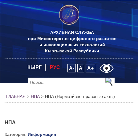
АРХИВНАЯ СЛУЖБА
при Министерстве цифрового развития
и инновационных технологий
Кыргызской Республики
КЫРГ
РУС
A-
A
A+
ГЛАВНАЯ
>
НПА
>
НПА (Нормати́вно-правовые акты)
НПА
Категория:
Информация