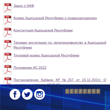
Закон о НАФ
Кодекс Кыргызской Республики о правонарушениях
Конституция Кыргызской Республики
Типовая инструкция по делопроизводству в Кыргызской
Республике
Трудовой кодекс Кыргызской Республики
Положение АС 2022
Постановление Кабмин КР №257 от 15.11.2021г. О
некоторых вопросах МЦР КР
1
1
1
4
2
6
5
6
Положение о МЦР КР (Постановление Кабмин КР №257
от 15.11.2021г. О некоторых вопросах МЦР КР)