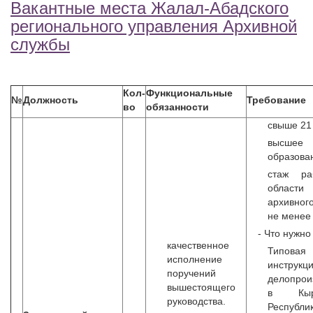
Вакантные места Жалал-Абадского
регионального управления Архивной
службы
Кол-
Функциональные
№
Должность
Требование
во
обязанности
свыше 21 
высшее
образова
стаж ра
области
архивно
не менее 
- Что нужно 
качественное
Типовая
исполнение
инструк
поручений
делопрои
вышестоящего
в Кырг
руководства.
Республик