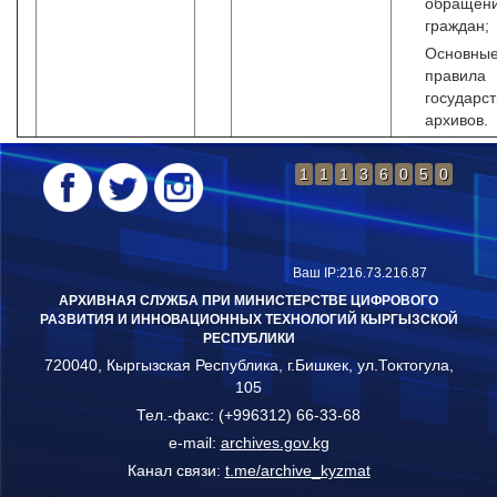
обращен
граждан;
Основны
правила
государс
архивов.
1
1
1
3
6
0
5
0
Ваш IP:216.73.216.87
АРХИВНАЯ СЛУЖБА ПРИ МИНИСТЕРСТВЕ ЦИФРОВОГО
РАЗВИТИЯ И ИННОВАЦИОННЫХ ТЕХНОЛОГИЙ КЫРГЫЗСКОЙ
РЕСПУБЛИКИ
720040, Кыргызская Республика, г.Бишкек, ул.Токтогула,
105
Тел.-факс: (+996312) 66-33-68
e-mail:
archives.gov.kg
Канал связи:
t.me/archive_kyzmat