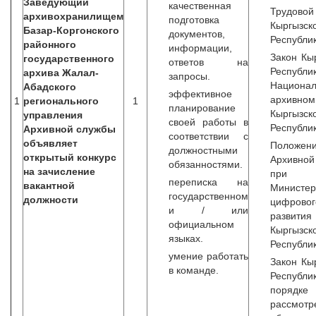
Заведующий
качественная
Трудовой
архивохранилищем
подготовка
Кыргызск
Базар-Коргонского
документов,
Республик
районного
информации,
Закон Кы
государственного
ответов на
Республ
архива Жалал-
запросы.
Национа
Абадского
эффективное
архивно
1
регионального
1
планирование
Кыргызск
управления
своей работы в
Республик
Архивной службы
соответствии с
объявляет
Положе
должностными
открытый конкурс
Архивной
обязанностями.
на зачисление
при
переписка на
вакантной
Министер
государственном
должности
цифровог
и / или
развития
официальном
Кыргызск
языках.
Республик
умение работать
Закон Кы
в команде.
Респуб
порядке
рассмотр