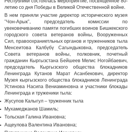
Республики состоялась мероприятие, посвященное 80-
летию со дня Победы в Великой Отечественной войне.
В нем приняли участие директор исторического музея
"Чон-Арык", председатель комиссии по
увековечиванию памяти погибших воинов Бишкекского
городского совета ветеранов войны, Вооруженных
Сил, правоохраниетльных органов и труженников тыла
Менсеитова Калбүбү Сагындыковна, председатель
Совета ветеранов войны, полковник, почетный
гражданин Кыргызстана Бейшеев Мелис Ногойбаевич,
председатель Кыргызского общества блокадников
Ленинграда Кутанов Марат Асанбекович, директор
Музея кыргызского общества блокадников Ленинграда
Устинова Насипа Вениаминовна и участники блокады
Ленинграда и труженики тыла:
Жусупов Калыгул – труженник тыла
Мухамеджанов Шамиль;
Тольская Галина Ивановна;
Ащеулова Валентина Ивановна;