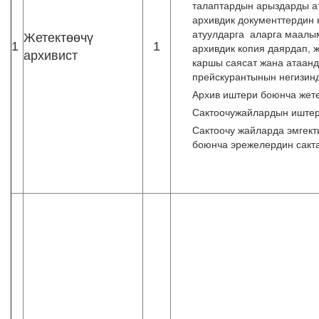
талаптардын арыздарды а
архивдик документтердин 
атуулдарга аларга маалы
Жетектөөчү
1
1
архивдик копия даярдап, 
архивист
каршы саясат жана атаан
прейскурантынын негизин
Архив иштери боюнча жет
Сактоочужайлардын иштер
Сактоочу жайларда эмгекти
боюнча эрежелердин сакт