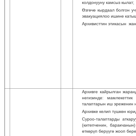
колдонууну камсыз кылат;
Өзгөчө кырдаал болгон у
эвакуациялоо ишине катыш
Архивисттин этикасын жан
Архивге кайрылган жара
негизинде: мамлекетти
талаптарын иш эреженин н
Архивке келип түшкөн юри
Суроо-талаптарды аткар
(китепченин, баракчанын
өткөрүп берүүгө жооп бере