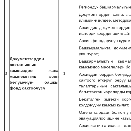
Региондук башкармалыгын
Документтердин сакталы
илимий-изилдөө, методика
Архивдик документтерди
иштерди координациялай
Архив фонддорунун курам
Башкырмалыкта докумен
уюштурат;
Документтердин
Башкармалыктын кызма
сакталышын
камсыздоо маселелери бо
камсыздоо жана
3
1
Архивдин бардык бөлүмд
мамлекеттик эсеп
сактоого өткөрүп берүү 
бөлүмүнүн- башкы
талаптарынын сакталыш
фонд сактоочусу
багытталган чараларды кө
Бекитилген эмгекти кор
колдонууну камсыз кылат;
Өзгөчө кырдаал болгон у
эвакуациялоо ишине каты
Архивисттин этикасын жан