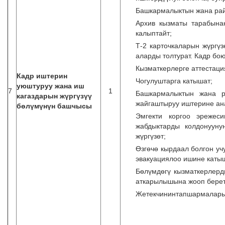
Башкармалыктын жана рай
Архив кызматы тарабына
калыптайт;
Т-2 карточкаларын жүргүз
аларды толтурат. Кадр бою
Кызматкерлерге аттестаци
Кадр иштерин
Чогулуштарга катышат;
уюштуруу жана иш
7
1
Башкармалыктын жана р
кагаздарын жүргүзүү
жайгаштыруу иштерине ана
бөлүмүнүн башчысы
Эмгекти коргоо эрежеси
жабдыктарды колдонууну
жүргүзөт;
Өзгөчө кырдаал болгон у
эвакуациялоо ишине каты
Бѳлүмдѳгү кызматкерлерд
аткарылышына жооп берет
Жетекчининтапшармаларын