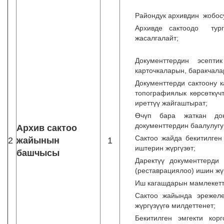
Райондук архивдин жобосу
Архивде сактоодо турга
жас
Документтердин эсепт
карточкаларын, баракчала
Документтерди сактоону 
топографиялык көрсөткүч
иреттүү жайгаштырат;
Өчүп бара жаткан док
документтердин баалулугун
Архив сактоо
Сактоо жайда бекитилген
2
жайынын
1
иштерин жүргүзөт;
башчысы
Даректүү документтерди
(реставрациялоо) ишин жү
Иш кагашдарын мамлекетти
Сактоо жайында эрежеле
жүргүзүүгө милдеттенет;
Бекитилген эмгекти кор