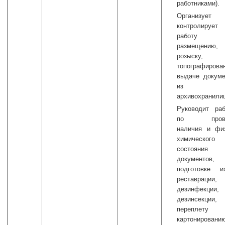
работниками).
Организуе
контролирует
работу
размещению,
розыску,
топографирова
выдаче докуме
из
архивохранили
Руководит раб
по прове
наличия и физ
химического
состояния
документов,
подготовке 
реставрации,
дезинфекции,
дезинсекции,
переплет
картонировани