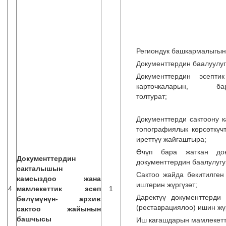
Региондук башкармалыгын
Документтердин баалуулуг
Документтердин эсепт
карточкаларын,
то
Документтерди сактоону 
топографиялык көрсөткүч
иреттүү жайгаштыра;
Өчүп бара жаткан док
Документтердин
документтердин баалулугун
сакталышын
Сактоо жайда бекитилген
камсыздоо жана
иштерин жүргүзөт;
4
мамлекеттик эсеп
1
Даректүү документтерди
бөлүмүнүн- архив
(реставрациялоо) ишин жү
сактоо жайынын
башчысы
Иш кагашдарын мамлекетти