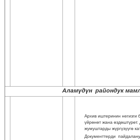
Аламүдүн райондук мам
Архив иштеринин негизги 
үйрɵнɵт жана ɵздɵштүрɵт.
жумуштарды жүргүзүүгɵ ка
Документтерди пайдалануу