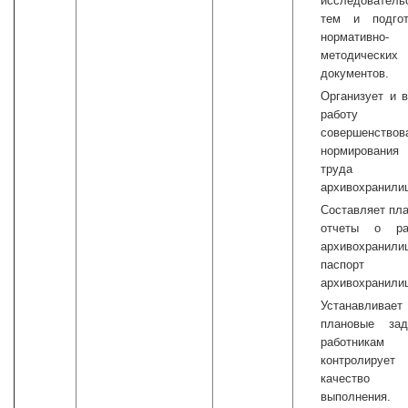
исследователь
тем и подгот
нормативно-
методических
документов.
Организует и 
работу
совершенствов
нормирования
труда
архивохранили
Составляет пл
отчеты о ра
архивохранили
паспорт
архивохранили
Устанавливает
плановые зад
работника
контролирует
качество
выполнения.