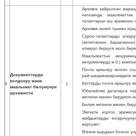
Архивге кайрылган жара
негизинде: мамлекетти
талаптарын иш эреженин н
Архивке келип түшкөн юри
Суроо-талаптарды аткар
(китепченин, баракчанын
өткөрүп берүүгө жооп бере
Маалыматтык көчүрмөн
көчүрмөлөрдү ж.б.) компь
Почта аркылуу келген со
Документтерди
рай-шаармамархивдине жө
колдонуу жана
Каттарды почта аркылуу ж
6
1
маалымат бөлүмүнүн
Юбилейлик даталарга пай
архивисти
жетекчи менен бирдикте иш
Бөлүм жетекчи менен бир
Эмгекти коргоо эрежеси
жабдыктарды колдонууну
жүргүзөт;
Өзгөчө кырдаал болгон у