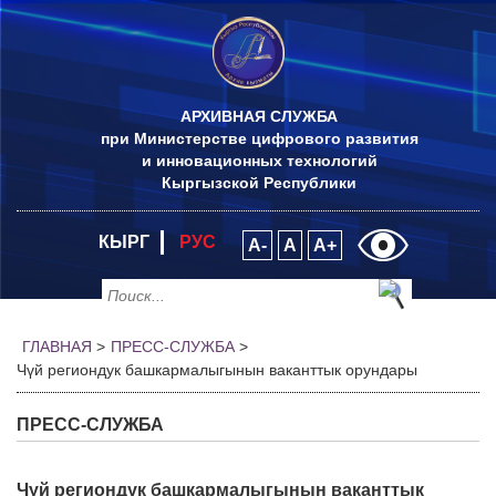
АРХИВНАЯ СЛУЖБА
при Министерстве цифрового развития
и инновационных технологий
Кыргызской Республики
КЫРГ
РУС
A-
A
A+
ГЛАВНАЯ
>
ПРЕСС-СЛУЖБА
>
Чүй региондук башкармалыгынын ваканттык орундары
ПРЕСС-СЛУЖБА
Чүй региондук башкармалыгынын ваканттык