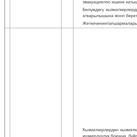
эвакуациялоо ишине каты
Бѳлүмдѳгү кызматкерлерд
аткарылышына жооп берет
Жетекчининтапшармаларын
Кызматкерлердин кызматка 
ишмердүүлук боюнча, буй