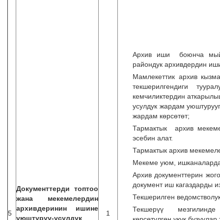
Архив иши боюнча мый
райондук архивдердин иши
Мамлекеттик архив кызм
текшерилгендиги туура
кемчиликтердин аткарылы
усулдук жардам уюштуруу
жардам көрсөтөт;
Тармактык архив мекеме
эсебин алат.
Тармактык архив мекемеле
Мекеме уюм, ишканалард
Архив документтерин жого
документ иш кагаздарды и
Документтерди топтоо
Текшерилген ведомстволук
жана мекемелердин
архивдеринин ишине
Текшерүү мезгилинде 
5
1
уюштуруу-усулдук
көрсөтүлгөн укук бузуулар 