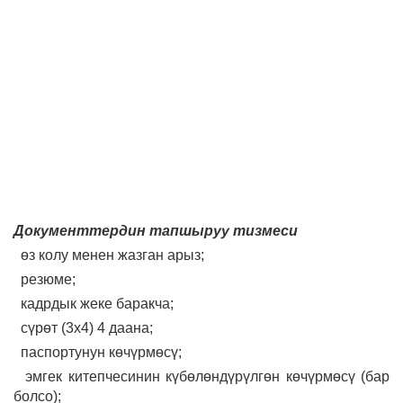
Документтердин тапшыруу тизмеси
өз колу менен жазган арыз;
резюме;
кадрдык жеке баракча;
сүрөт (3х4) 4 даана;
паспортунун көчүрмөсү;
эмгек китепчесинин күбөлөндүрүлгөн көчүрмөсү (бар
болсо);