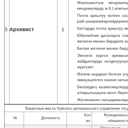
Маалыматтык көчүрмөн
көчүрмөлөрдү ж.б.) компь
Почта аркылуу келген со
рай-шаармамархивдерине 
Каттарды почта аркылуу ж
3
Архивист
1
Юбилейлик даталарга пай
жетекчи менен бирдикте иш
Бөлүм жетекчи менен бир
Эмгекти коргоо эрежеси
жабдыктарды колдонуунун
жүргүзөт;
Өзгөчө кырдаал болгон у
эвакуациялоо ишине каты
Бѳлүмдѳгү кызматкерлерд
аткарылышына жооп берет
Жетекчинин тапшармаларын
Вакантные места
Чуйского регионального управление
гос
Кол-
Функциональ
№
Должность
во
обязанност