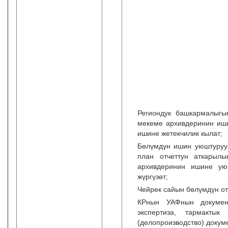
Региондук башкармалыгы
мекеме архивдеринин иши
ишине жетекчилик кылат;
Бөлүмдүн ишин уюштуруу 
план отчеттун аткарыл
архивдеринин ишине уюш
жүргүзөт;
Чейрек сайын бөлүмдүн отч
КРнын УАФнын документ
экспертиза, тармакты
(делопроизводство) докум