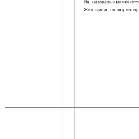
Иш кагаздарын мамлекетти
Жетекчинин тапшырмалары