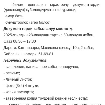
билим деңгээлин ырастоочу документтердин
(дипломдун) күбөлөндүрүлгөн көчүрмөсү;
өмүр баян;
сунуштоолор (эгер болсо)
Документтерди кабыл алуу мөөнөтү:
2025-жылдын 23-июнунан тартып 30-июнуна чейин,
Саат 08:30 – 17:30
Дареги: Кант шаары, Маликова көчөсү, 10а, 2-кабат,
Байланыш номери: 61-69-81
Перечень документов
- заявление, написанное собственноручно;
-
резюме;
-
Личный листок;
- фото (3х4) 4 штуки;
-
копия паспорта;
-
заверенная копия трудовой книжки (если есть);
- заверенная копия документов, подтверждающих