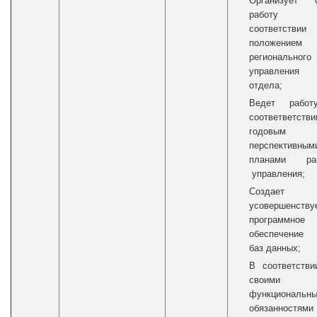
Организует 
работу
соответств
положением
регионального
управлени
отдела;
Ведет рабо
соответветств
годовы
перспективным
планами ра
управления;
Создае
усовершенству
программное
обеспечение
баз данных;
В соответстви
своими
функциональн
обязанностями