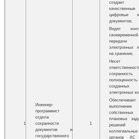
создает
качественные
цифровые к
документов;
Ведет конт
своевременной
передачи
электронных к
на хранение;
Несет
ответственнос
сохранност
полноценность
созданных
электронных ко
Обеспечивает
Инженер-
выполнение
п
рограммист
собственных
отдела
плановых зада
1
сохранности
1
решений
документов и
коллегиальных
государственного
органов АС