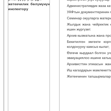
жетекчилик бөлүмүнүн
Административдик жаза к
инспектору
УАФтын документтеринин м
Семинар окууларга матери
Жылдык жана чейректик ө
ишин жүргүзөт.
Архив кызматына жана про
Бекитилген эмгекти кор
колдонууну камсыз кылат;
Өзгөчө кырдаал болгон у
эвакуациялоо ишине каты
Архивисттин этикасын жан
Иш кагаздарын мамлекетти
Жетекчинин тапшырмалары