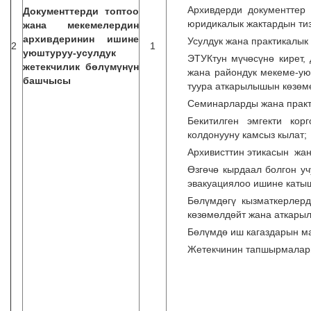
Архивдерди документтер 
Документтерди топтоо
юридикалык жактардын ти
жана мекемелердин
архивдеринин ишине
Усулдук жана практикалык
2
1
уюштуруу-усулдук
ЭТУКтун мүчөсүнө кирет, 
жетекчилик бөлүмүнүн
жана райондук мекеме-у
башчысы
туура аткарылышын көзөм
Семинарларды жана практ
Бекитилген эмгекти кор
колдонууну камсыз кылат;
Архивисттин этикасын жан
Өзгөчө кырдаал болгон у
эвакуациялоо ишине каты
Бөлүмдөгү кызматкерлерд
көзөмөлдөйт жана аткары
Бөлүмдө иш кагаздарын ма
Жетекчинин тапшырмалары