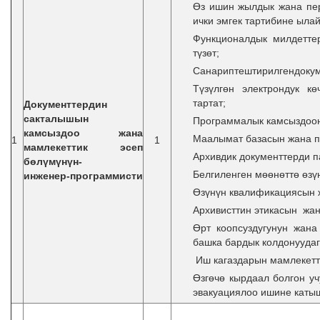
Өз ишин жылдык жана пе
ички эмгек тартибине ыла
Функционалдык милдетте
түзөт;
Санариптештирилгендокум
Түзүлгөн электрондук к
тартат;
Документтердин
сакталышын
Программалык камсыздоону
камсыздоо жана
Маалымат базасын жана п
1
1
мамлекеттик эсеп
Архивдик документтерди п
бөлүмүнүн-
Белгиленген мөөнөттө өз
инженер‑программисти
Өзүнүн квалификациясын ж
Архивисттин этикасын жан
Өрт коопсуздугунун жана
башка бардык колдонуудаг
Иш кагаздарын мамлекетти
Өзгөчө кырдаал болгон у
эвакуациялоо ишине катыш