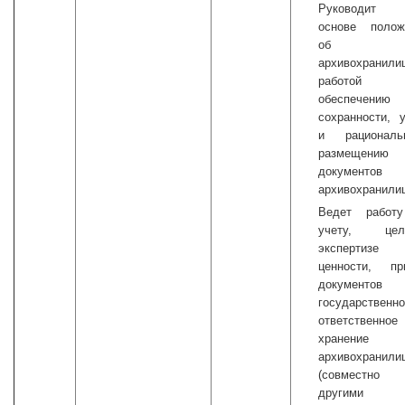
Руководит
основе полож
об
архивохранили
работой
обеспечению
сохранности, 
и рациональ
размещению
документо
архивохранили
Ведет работ
учету, цел
экспертизе
ценности, пр
документов
государственн
ответственное
хранени
архивохранили
(совместн
другими