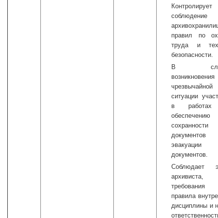
Контролирует
соблюдени
архивохранили
правил по ох
труда и тех
безопасности.
В случ
возникновения
чрезвычайной
ситуации учас
в работах
обеспечению
сохранности
документо
эвакуации
документов.
Соблюдает э
архивиста,
требовани
правила внутр
дисциплины и 
ответственнос