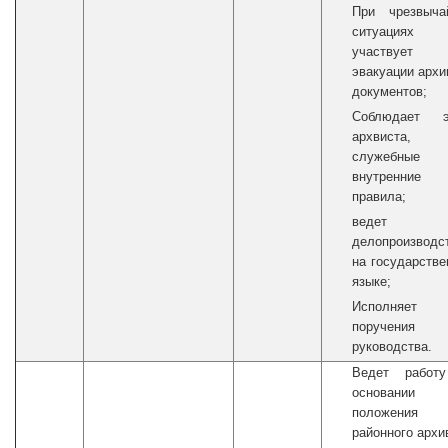
При чрезвыча
ситуациях
участвует 
эвакуации арх
документов;
Соблюдает э
архвиста,
служебны
внутренние
правила;
ведет
делопроизводс
на государств
языке;
Исполняет
поручения
руководства.
Ведет работ
основании
положения
районного архи