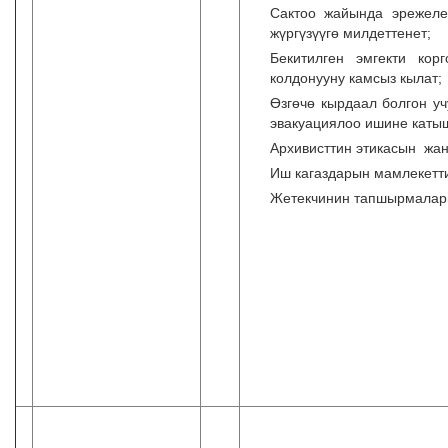
Сактоо жайында эрежеле
жүргүзүүгө милдеттенет;
Бекитилген эмгекти кор
колдонууну камсыз кылат;
Өзгөчө кырдаал болгон у
эвакуациялоо ишине каты
Архивисттин этикасын жан
Иш кагаздарын мамлекетти
Жетекчинин тапшырмалары