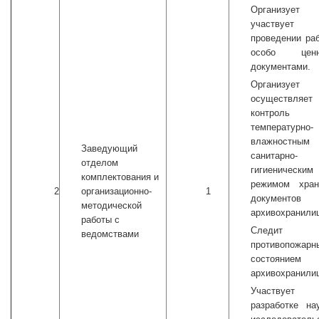
Организуе
участвуе
проведении ра
особо ценн
документами.
Организуе
осуществляет
контроль
температурно-
влажностны
Заведующий
санитарно-
отделом
гигиеническим
комплектования и
режимом хран
2
организационно-
1
документо
методической
архивохранили
работы с
Следит
ведомствами
противопожарн
состоянием
архивохранили
Участвуе
разработке на