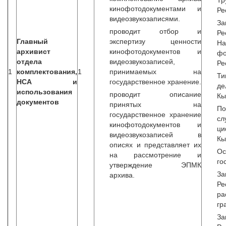
Тр
кинофотодокументами и
Ре
видеозвукозаписями.
З
проводит отбор и
Р
Главный
экспертизу ценности
Н
архивист
кинофотодокументов и
ф
отдела
видеозвукозаписей,
Ре
1
комплектования,
1
принимаемых на
Т
НСА и
государственное хранение.
д
использования
проводит описание
Кы
документов
принятых на
П
государственное хранение
сл
кинофотодокументов и
ц
видеозвукозаписей в
Кы
описях и представляет их
Ос
на рассмотрение и
го
утверждение ЭПМК
З
архива.
Р
ра
гр
З