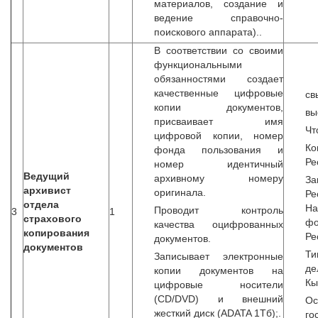
материалов, создание и
ведение справочно-
поискового аппарата)..
В соответствии со своими
функциональными
обязанностями создает
качественные цифровые
св
копии документов,
вы
присваивает имя
Чт
цифровой копии, номер
Ко
фонда пользования и
Ре
номер идентичный
Ведущий
архивному номеру
З
архивист
оригинала.
Р
отдела
Н
Проводит контроль
3
1
страхового
ф
качества оцифрованных
копирования
Ре
документов.
документов
Т
Записывает электронные
д
копии документов на
Кы
цифровые носители
(CD/DVD) и внешний
Ос
жесткий диск (ADATA 1Тб);.
го