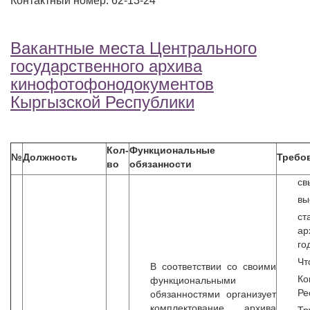
Контактный номер: 62-13-24
Вакантные места Центрального
государственного архива
кинофотофонодокументов
Кыргызской Республики
Кол-
Функциональные
№
Должность
Требо
во
обязанности
св
вы
с
ар
го
Чт
В соответствии со своими
Ко
функциональными
Ре
обязанностями организует
комплектование архива