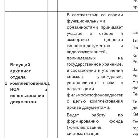
Р
пр
В соответствии со своими
функциональными
обязанностями принимает
св
участие в отборе и
экспертизе ценности
вы
кинофотодокументов и
Чт
видеозвукозаписей,
Ко
принимаемых на
Ре
государственное хранение,
Ведущий
З
в составлении и уточнении
архивист
Р
списков учреждении,
отдела
Н
устанавливает связи с
2
комплектования,
1
ф
владельцами
НСА и
Ре
фильмофотофоновидеотек
использования
с целью комплектования
документов
Т
архива документами.
д
Кы
Ведет работу по
формированию фонда
Ос
(комплектование,
го
систематизация
ки