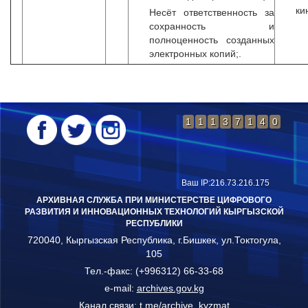
ки
Несёт ответственность за
сохранность и
полноценность созданных
электронных копий;.
1
1
1
3
7
1
4
0
▲ Вверх
Ваш IP:216.73.216.175
АРХИВНАЯ СЛУЖБА ПРИ МИНИСТЕРСТВЕ ЦИФРОВОГО
РАЗВИТИЯ И ИННОВАЦИОННЫХ ТЕХНОЛОГИЙ КЫРГЫЗСКОЙ
РЕСПУБЛИКИ
720040, Кыргызская Республика, г.Бишкек, ул.Токтогула,
105
Тел.-факс: (+996312) 66-33-68
e-mail:
archives.gov.kg
Канал связи:
t.me/archive_kyzmat