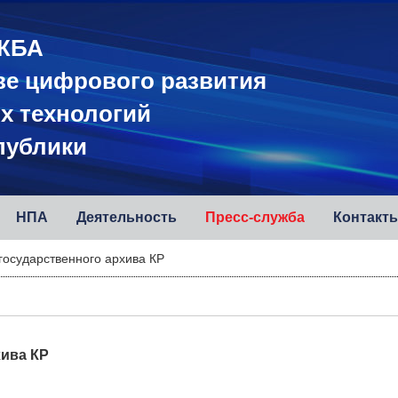
ЖБА
ве цифрового развития
х технологий
публики
НПА
Деятельность
Пресс-служба
Контакт
государственного архива КР
хива КР