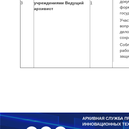
док
3
учреждениями Ведущий
1
фор
архивист
госу
Уча
воп
дело
сохр
Собл
рабо
защ
АРХИВНАЯ СЛУЖБА П
ИННОВАЦИОННЫХ ТЕ