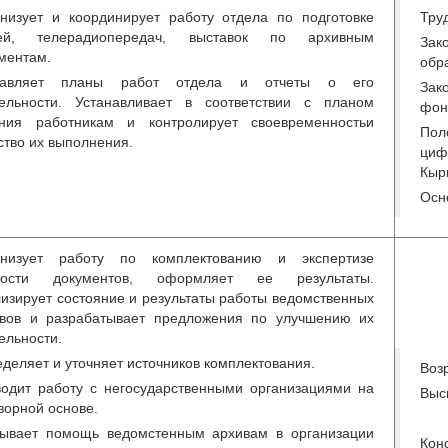
низует и координирует работу отдела по подготовке
Тру
тей, телерадиопередач, выставок по архивным
Зак
ментам.
обр
тавляет планы работ отдела и отчеты о его
Зак
ельности. Устанавливает в соответствии с планом
фон
ания работникам и контролирует своевременностьи
Пол
ство их выполнения.
циф
Кыр
Осн
анизует работу по комплектованию и экспертизе
ности документов, оформляет ее результаты.
изирует состояние и результаты работы ведомственных
вов и разрабатывает предложения по улучшению их
ельности.
деляет и уточняет источников комплектования.
Возр
одит работу с негосударственными организациями на
Выс
ворной основе.
ывает помощь ведомстенным архивам в организации
Кон