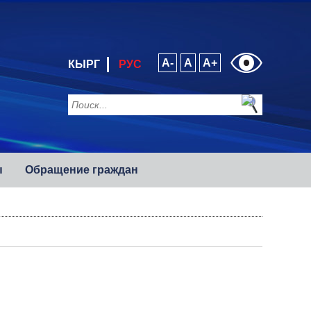
A-
A
A+
КЫРГ
РУС
ы
Обращение граждан