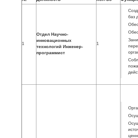
Созд
баз 
Обес
Обес
Отдел Научно-
Зан
инновационных
1
1
пер
технологий Инженер-
орга
программист
Собл
пож
дейс
Орга
Осущ
Осу
ист
ценн