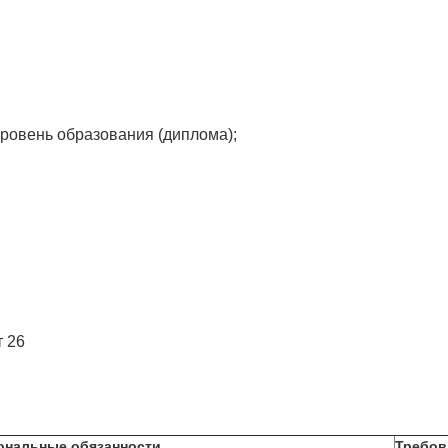
ровень образования (диплома);
т 26
ональные обязанности
Требов