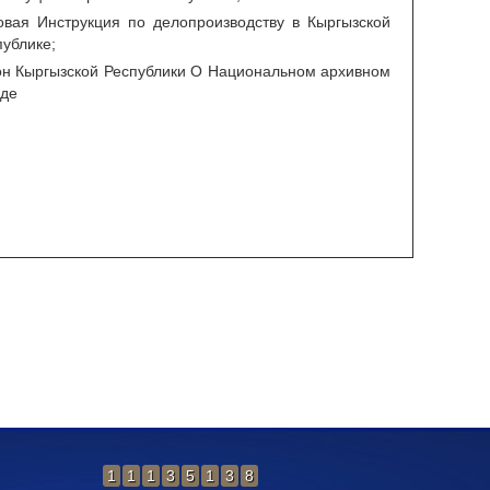
овая Инструкция по делопроизводству в Кыргызской
публике;
он Кыргызской Республики О Национальном архивном
де
1
1
1
3
5
1
3
8