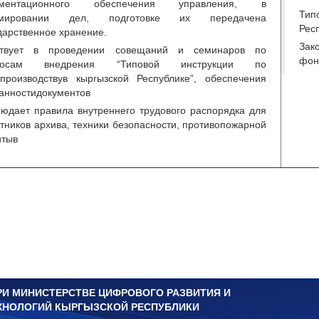
ументационного обеспечения управления, в
Тип
мировании дел, подготовке их передачена
Рес
дарственное хранение.
Зак
ствует в проведении совещаний и семинаров по
фон
росам внедрения “Типовой инструкции по
производствув кыргызской Республике”, обеспечения
анностидокументов
юдает правила внутреннего трудового распорядка для
тников архива, техники безопасности, противопожарной
итыв
РИ МИНИСТЕРСТВЕ ЦИФРОВОГО РАЗВИТИЯ И
ХНОЛОГИЙ КЫРГЫЗСКОЙ РЕСПУБЛИКИ