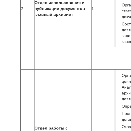
Отдел использования и
Орга
2
публикации документов
1
ста
главный архивист
доку
Сос
деят
зад
каче
Орг
цен
Анал
архи
деят
Опре
Пров
дого
Оказ
Отдел работы с