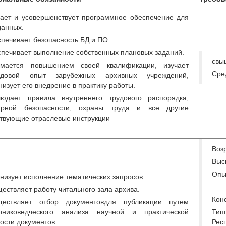
ает и усовершенствует программное обеспечение для
данных.
печивает безопасность БД и ПО.
печивает выполнение собственных плановых заданий.
свы
имается повышением своей квалификации, изучает
Сре
едовой опыт зарубежных архивных учреждений,
низует его внедрение в практику работы.
юдает правила внутреннего трудового распорядка,
арной безопасности, охраны труда и все другие
твующие отраслевые инструкции
Возр
Выс
Опы
низует исполнение тематических запросов.
ествляет работу читального зала архива.
Кон
ществляет отбор документовдля публикации путем
очниковедческого анализа научной и практической
Тип
ости документов.
Рес