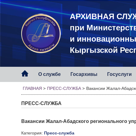
АРХИВНАЯ СЛУ
при Министерст
и инновационны
Кыргызской Рес
О службе
Госархивы
Госуслуги
ГЛАВНАЯ
>
ПРЕСС-СЛУЖБА
>
Вакансии Жалал-Абадск
ПРЕСС-СЛУЖБА
Вакансии Жалал-Абадского регионального у
Категория:
Пресс-служба