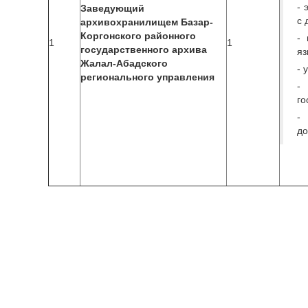
- 
Заведующий
с 
архивохранилищем Базар-
Коргонского районного
- 
1
1
государственного архива
яз
Жалал-Абадского
- 
регионального управления
-
го
-
до