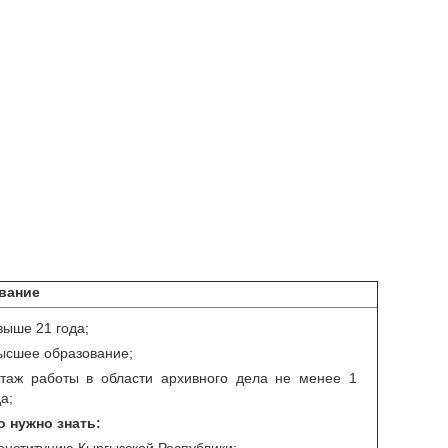
вание
свыше 21 года;
высшее образование;
стаж работы в области архивного дела не менее 1
а;
о нужно знать: