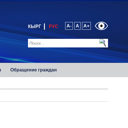
A-
A
A+
КЫРГ
РУС
ы
Обращение граждан