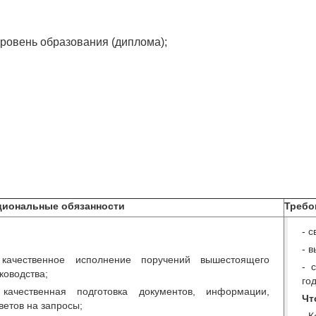
ровень образования (диплома);
циональные обязанности
Требо
- 
- 
 качественное исполнение поручений вышестоящего
- 
ководства;
год
 качественная подготовка документов, информации,
Чт
ветов на запросы;