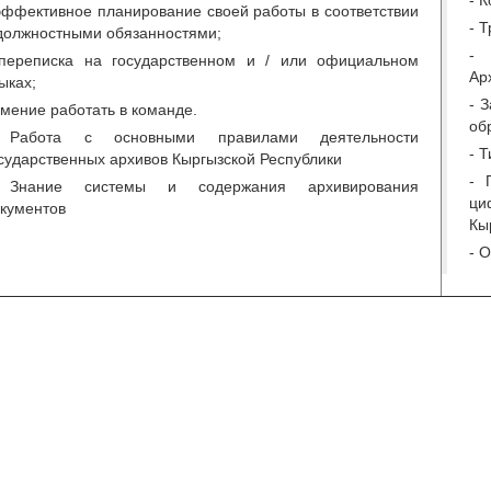
- 
эффективное планирование своей работы в соответствии
- 
должностными обязанностями;
- 
переписка на государственном и / или официальном
Ар
ыках;
- 
умение работать в команде.
об
 Работа с основными правилами деятельности
- 
сударственных архивов Кыргызской Республики
- 
 Знание системы и содержания архивирования
ци
кументов
Кы
- 