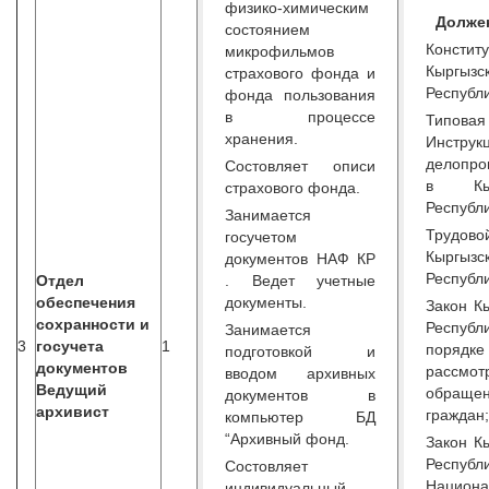
физико-химическим
Должен
состоянием
Констит
микрофильмов
Кыргызс
страхового фонда и
Республи
фонда пользования
в процессе
Типовая
хранения.
Инстру
делопро
Состовляет описи
в Кыр
страхового фонда.
Республи
Занимается
Трудово
госучетом
Кыргызс
документов НАФ КР
Республи
Отдел
. Ведет учетные
обеспечения
документы.
Закон К
сохранности и
Респу
Занимается
3
госучета
1
порядке
подготовкой и
документов
рассмот
вводом архивных
Ведущий
обраще
документов в
архивист
граждан;
компьютер БД
“Архивный фонд.
Закон К
Респу
Состовляет
Национа
индивидуальный