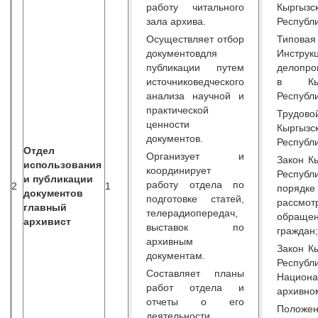
работу читального
Кыргызс
зала архива.
Республи
Осуществляет отбор
Типовая
документовдля
Инстру
публикации путем
делопро
источниковедческого
в Кыр
анализа научной и
Республи
практической
Трудово
ценности
Кыргызс
документов.
Республи
Отдел
Организует и
Закон К
использования
координирует
Респу
и публикации
работу отдела по
2
1
порядке
документов
подготовке статей,
рассмот
главный
телерадиопередач,
обраще
архивист
выставок по
граждан;
архивным
Закон К
документам.
Респу
Составляет планы
Национа
работ отдела и
архивно
отчеты о его
Полож
деятельности.