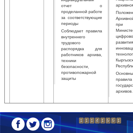
архивно
отчет о
проделанной работе
Полож
за соответствующие
Архивно
периоды
при
Министе
Соблюдает правила
цифрово
внутреннего
разв
трудового
инновац
распорядка для
техноло
работников архива,
Кыргызс
техники
Республи
безопасности,
противопожарной
Основн
защиты
правил
государ
архивов.
1
1
1
4
1
5
5
1