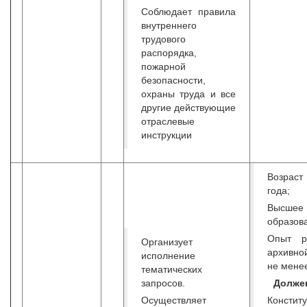
Соблюдает правила
внутреннего
трудового
распорядка,
пожарной
безопасности,
охраны труда и все
другие действующие
отраслевые
инструкции
Возрас
года;
Высшее
образов
Опыт р
Организует
архивн
исполнение
не менее
тематических
запросов.
Должен
Осуществляет
Констит