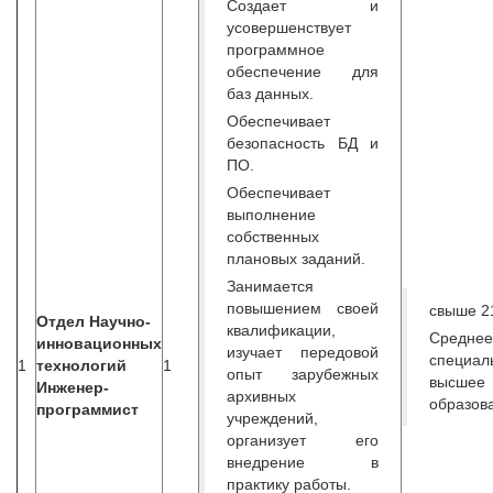
Создает и
усовершенствует
программное
обеспечение для
баз данных.
Обеспечивает
безопасность БД и
ПО.
Обеспечивает
выполнение
собственных
плановых заданий.
Занимается
повышением своей
свыше 21
Отдел Научно-
квалификации,
Среднее
инновационных
изучает передовой
специал
1
технологий
1
опыт зарубежных
высшее
Инженер-
архивных
образов
программист
учреждений,
организует его
внедрение в
практику работы.