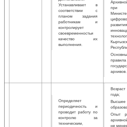
Архивно
Устанавливает в
при
соответствии с
Министе
планом задания
цифрово
работникам и
разв
контролирует
инновац
своевременностьи
техноло
качество их
Кыргызс
выполнения.
Республи
Основн
правил
государ
архивов.
Возрас
года;
Определяет
Высшее
периодичность и
образов
проводит работу по
Опыт р
контролю за
архивн
техническим,
не менее