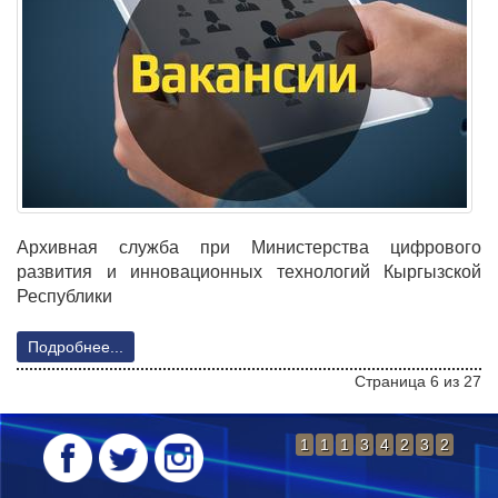
Архивная служба при Министерства цифрового
развития и инновационных технологий Кыргызской
Республики
Подробнее...
Страница 6 из 27
В начало
Назад
1
2
3
4
5
6
1
1
1
3
4
2
3
2
7
8
9
10
Вперед
В конец