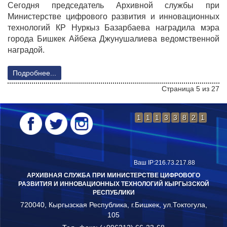
Сегодня председатель Архивной службы при
Министерстве цифрового развития и инновационных
технологий КР Нуркыз Базарбаева наградила мэра
города Бишкек Айбека Джунушалиева ведомственной
наградой.
Подробнее...
Страница 5 из 27
В начало
Назад
1
2
3
4
5
6
1
1
1
3
3
8
2
1
7
8
9
10
Вперед
В конец
Ваш IP:216.73.217.88
АРХИВНАЯ СЛУЖБА ПРИ МИНИСТЕРСТВЕ ЦИФРОВОГО
РАЗВИТИЯ И ИННОВАЦИОННЫХ ТЕХНОЛОГИЙ КЫРГЫЗСКОЙ
РЕСПУБЛИКИ
720040, Кыргызская Республика, г.Бишкек, ул.Токтогула,
105