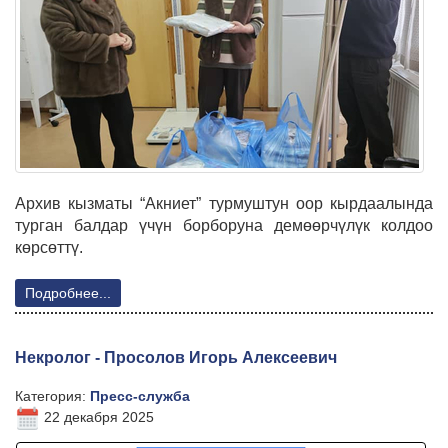
Архив кызматы “Акниет” турмуштун оор кырдаалында
турган балдар үчүн борборуна демөөрчүлүк колдоо
көрсөттү.
Подробнее...
Некролог - Просолов Игорь Алексеевич
Категория:
Пресс-служба
22 декабря 2025