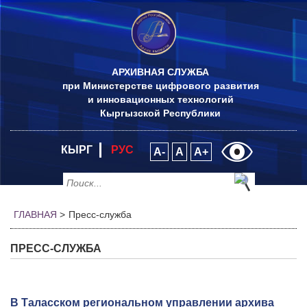
АРХИВНАЯ СЛУЖБА
при Министерстве цифрового развития
и инновационных технологий
Кыргызской Республики
КЫРГ
РУС
A-
A
A+
ГЛАВНАЯ
>
Пресс-служба
ПРЕСС-СЛУЖБА
В Таласском региональном управлении архива